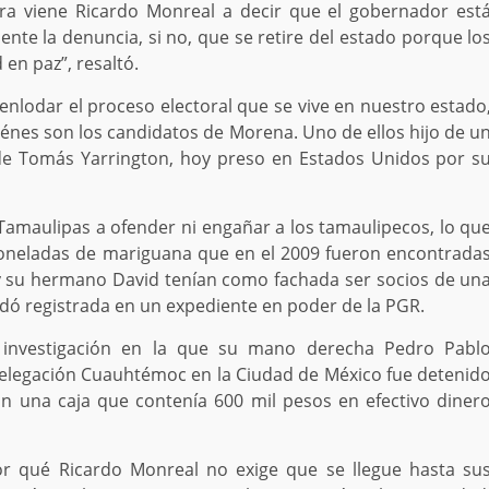
ara viene Ricardo Monreal a decir que el gobernador est
nte la denuncia, si no, que se retire del estado porque lo
en paz”, resaltó.
 enlodar el proceso electoral que se vive en nuestro estado
uiénes son los candidatos de Morena. Uno de ellos hijo de u
de Tomás Yarrington, hoy preso en Estados Unidos por s
amaulipas a ofender ni engañar a los tamaulipecos, lo qu
toneladas de mariguana que en el 2009 fueron encontrada
y su hermano David tenían como fachada ser socios de un
dó registrada en un expediente en poder de la PGR.
 investigación en la que su mano derecha Pedro Pabl
 Delegación Cuauhtémoc en la Ciudad de México fue detenid
n una caja que contenía 600 mil pesos en efectivo diner
por qué Ricardo Monreal no exige que se llegue hasta su