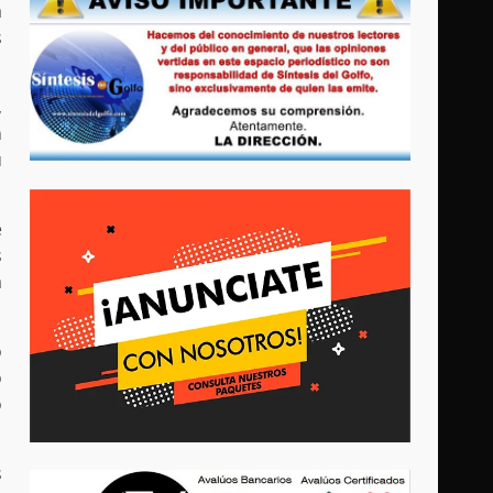
á
s
,
n
u
e
s
a
o
o
o
s