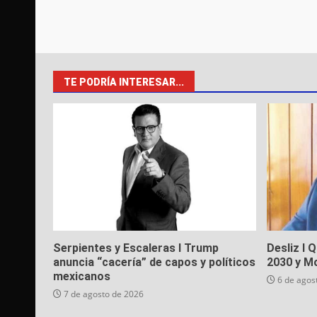
TE PODRÍA INTERESAR...
Serpientes y Escaleras I Trump
Desliz I 
anuncia “cacería” de capos y políticos
2030 y M
mexicanos
6 de agos
7 de agosto de 2026