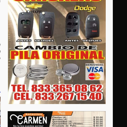
a
e
e
o