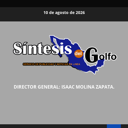
Saltar
10 de agosto de 2026
al
contenido
DIRECTOR GENERAL: ISAAC MOLINA ZAPATA.