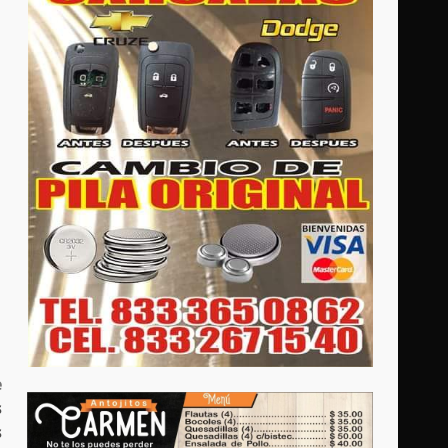
e
s
s