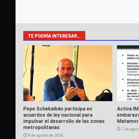
TE PODRÍA INTERESAR...
Pepe Schekaibán participa en
Activa I
acuerdos de ley nacional para
embarazo
impulsar el desarrollo de las zonas
Matamor
metropolitanas
7 de agos
8 de agosto de 2026