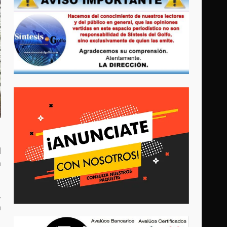
l
a
,
a