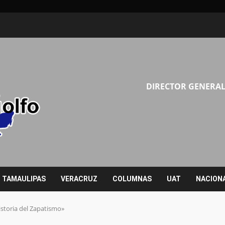
DIRECTOR GENERAL
TAMAULIPAS
VERACRUZ
COLUMNAS
UAT
NACION
istoria del Zapatismo»