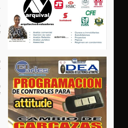
,
s
e
a
s
a
e