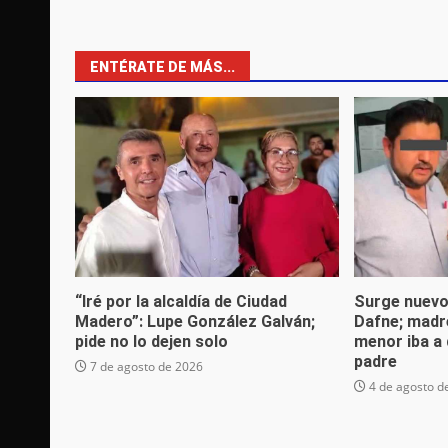
ENTÉRATE DE MÁS...
“Iré por la alcaldía de Ciudad
Surge nuevo
Madero”: Lupe González Galván;
Dafne; madr
pide no lo dejen solo
menor iba a 
padre
7 de agosto de 2026
4 de agosto d