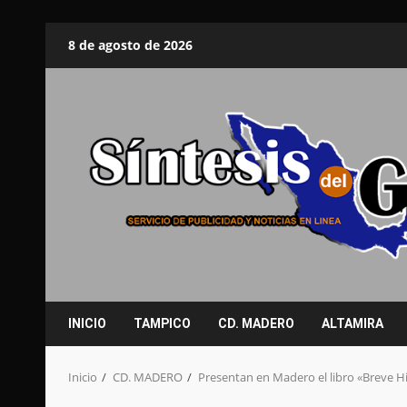
Saltar
8 de agosto de 2026
al
contenido
INICIO
TAMPICO
CD. MADERO
ALTAMIRA
Inicio
CD. MADERO
Presentan en Madero el libro «Breve H