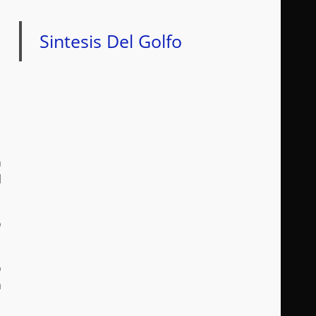
Sintesis Del Golfo
n
l
o
o
a