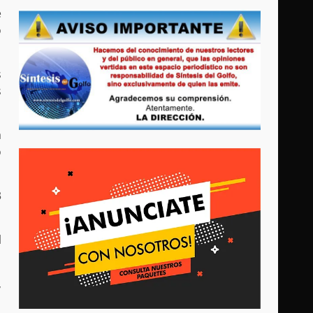
e
o
s
s
a
o
3
l
,