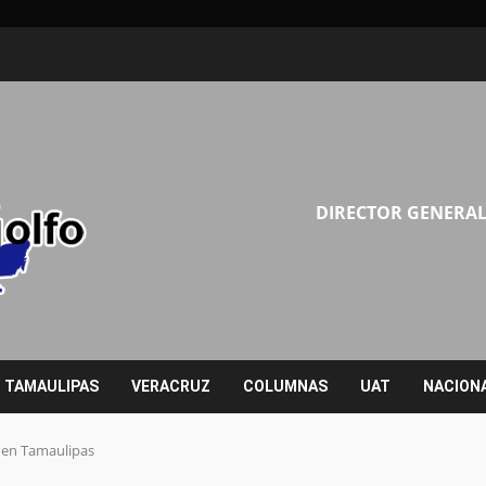
DIRECTOR GENERAL
TAMAULIPAS
VERACRUZ
COLUMNAS
UAT
NACION
s en Tamaulipas