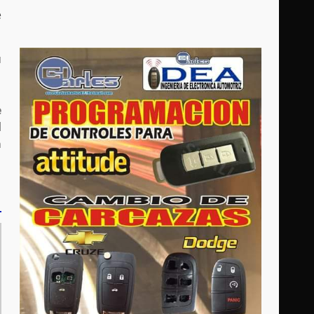
e
u
e
l
a