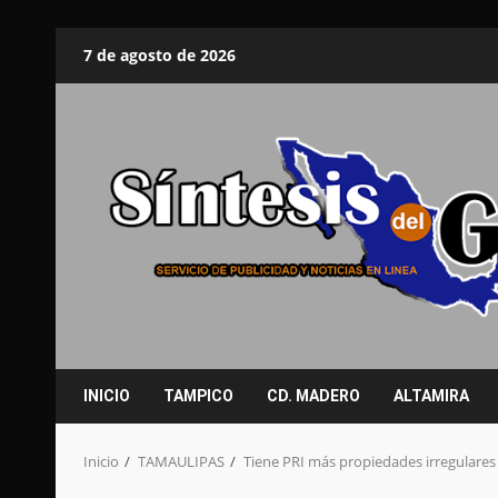
Saltar
7 de agosto de 2026
al
contenido
INICIO
TAMPICO
CD. MADERO
ALTAMIRA
Inicio
TAMAULIPAS
Tiene PRI más propiedades irregulare