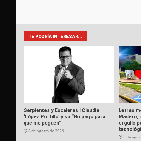
TE PODRÍA INTERESAR...
Serpientes y Escaleras I Claudia
Letras m
‘López Portillo’ y su “No pago para
Madero, n
que me peguen”
orgullo p
tecnológ
8 de agosto de 2026
8 de agos