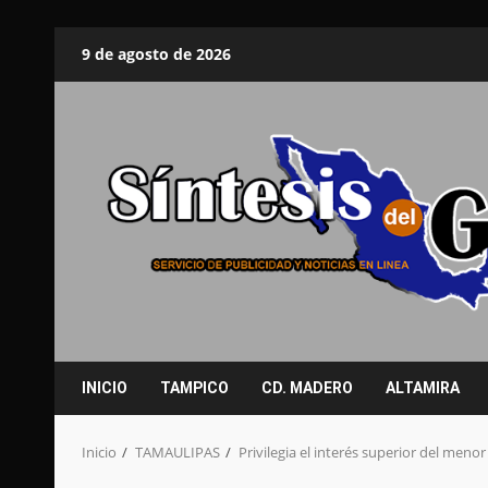
Saltar
9 de agosto de 2026
al
contenido
INICIO
TAMPICO
CD. MADERO
ALTAMIRA
Inicio
TAMAULIPAS
Privilegia el interés superior del men