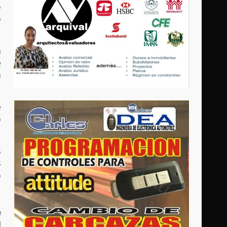
o
o
a
e
n
e
o
s
s
ó
e
l