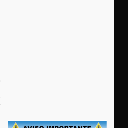
e
a
o