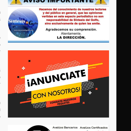
a
s
o
o
r
s
o
r
n
u
o