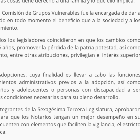
s cosas tiene derecho a una familia y lo que ello implica.
la Comisión de Grupos Vulnerables fue la encargada de dar 
do en todo momento el beneficio que a la sociedad y a lo
amiento.
dos los legisladores coincidieron en que los cambios com
25 años, promover la pérdida de la patria potestad, así com
o, entre otras atribuciones, privilegian el interés superio
dopciones, cuya finalidad es llevar a cabo las funcione
mientos administrativos previos a la adopción, así com
niños y adolescentes o personas con discapacidad a se
s condiciones necesarias para su pleno desarrollo.
ntegrantes de la Sexagésima Tercera Legislatura, aprobaro
, para que los Notarios tengan un mejor desempeño en s
cuenten con elementos que faciliten la vigilancia, el estrict
ca.