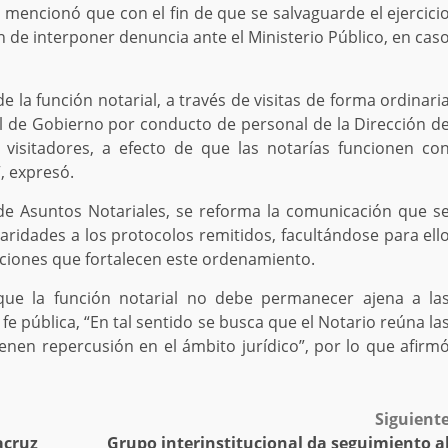
encionó que con el fin de que se salvaguarde el ejercici
ón de interponer denuncia ante el Ministerio Público, en cas
de la función notarial, a través de visitas de forma ordinari
al de Gobierno por conducto de personal de la Dirección d
visitadores, a efecto de que las notarías funcionen co
”, expresó.
de Asuntos Notariales, se reforma la comunicación que s
laridades a los protocolos remitidos, facultándose para ell
cciones que fortalecen este ordenamiento.
 que la función notarial no debe permanecer ajena a la
 fe pública, “En tal sentido se busca que el Notario reúna la
enen repercusión en el ámbito jurídico”, por lo que afirm
Siguient
acruz
Grupo interinstitucional da seguimiento a