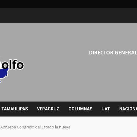
DIRECTOR GENERAL
TAMAULIPAS
VERACRUZ
COLUMNAS
UAT
NACION
or Aprueba Congreso del Estado la nueva