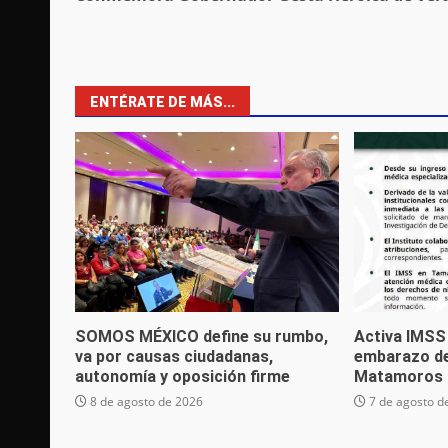
navigation
ENTÉRATE DE MÁS...
SOMOS MÉXICO define su rumbo,
Activa IMSS
va por causas ciudadanas,
embarazo de
autonomía y oposición firme
Matamoros
8 de agosto de 2026
7 de agosto d