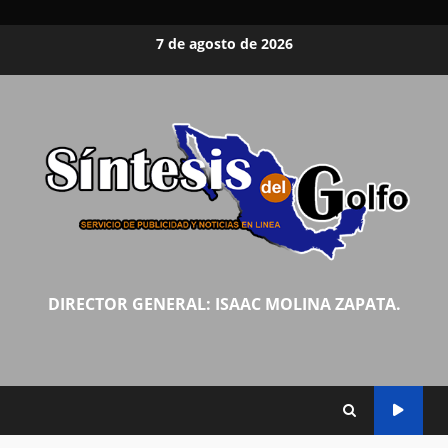
Saltar
7 de agosto de 2026
al
contenido
DIRECTOR GENERAL: ISAAC MOLINA ZAPATA.