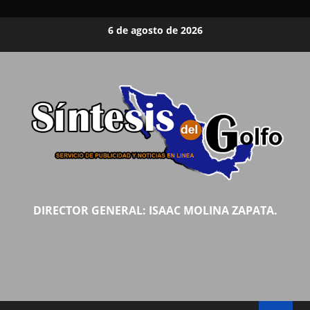
Saltar
6 de agosto de 2026
al
contenido
DIRECTOR GENERAL: ISAAC MOLINA ZAPATA.