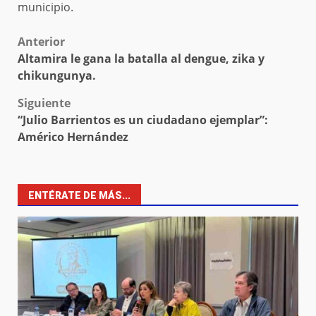
municipio.
Post
Anterior
Altamira le gana la batalla al dengue, zika y
navigation
chikungunya.
Siguiente
“Julio Barrientos es un ciudadano ejemplar”:
Américo Hernández
ENTÉRATE DE MÁS...