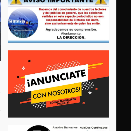
l
e
u