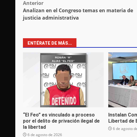
Post
Anterior
Analizan en el Congreso temas en materia de
navigation
justicia administrativa
ENTÉRATE DE MÁS...
“El Feo” es vinculado a proceso
Instalan Com
por el delito de privación ilegal de
Libertad de
la libertad
6 de agosto d
6 de agosto de 2026