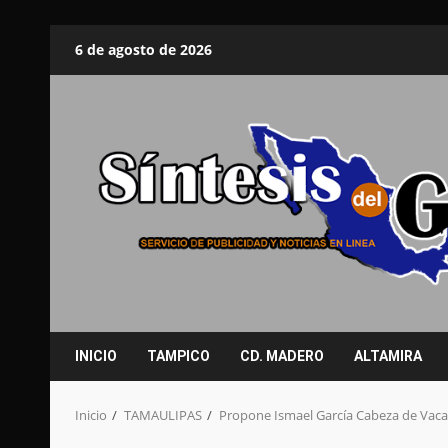
Saltar
6 de agosto de 2026
al
contenido
INICIO
TAMPICO
CD. MADERO
ALTAMIRA
Inicio
TAMAULIPAS
Propone Ismael García Cabeza de Vaca 