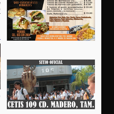
e
a
T
a