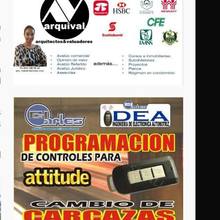
a
n
a
l
s
s
l