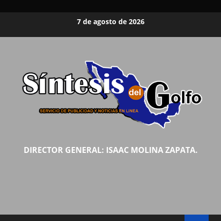
Saltar
7 de agosto de 2026
al
contenido
DIRECTOR GENERAL: ISAAC MOLINA ZAPATA.