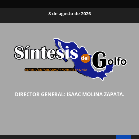
Saltar
8 de agosto de 2026
al
contenido
DIRECTOR GENERAL: ISAAC MOLINA ZAPATA.