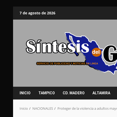
Saltar
7 de agosto de 2026
al
contenido
INICIO
TAMPICO
CD. MADERO
ALTAMIRA
Inicio
NACIONALES
Proteger de la violencia a adultos may