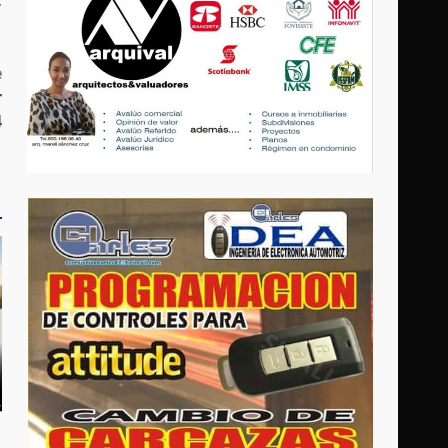
,
e
r
4