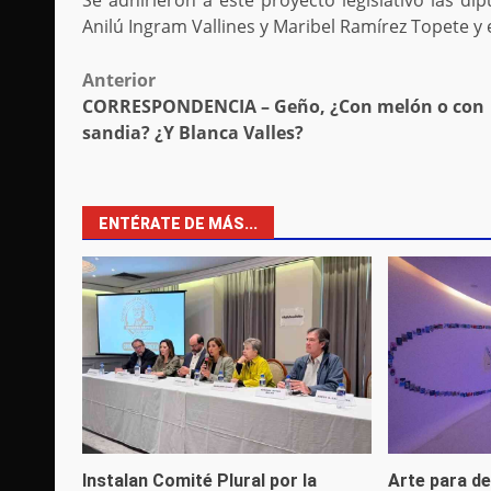
Se adhirieron a este proyecto legislativo las dip
Anilú Ingram Vallines y Maribel Ramírez Topete 
Post
Anterior
CORRESPONDENCIA – Geño, ¿Con melón o con
navigation
sandia? ¿Y Blanca Valles?
ENTÉRATE DE MÁS...
Instalan Comité Plural por la
Arte para de