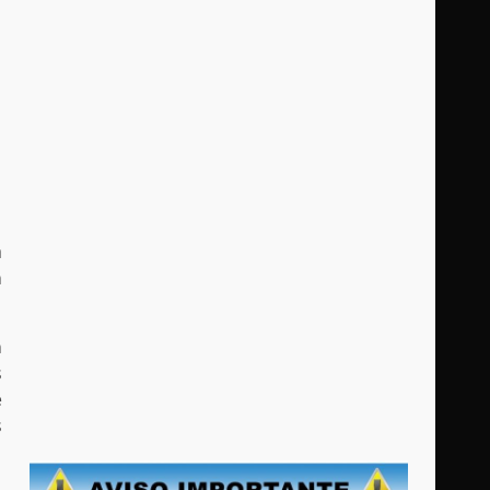
a
n
n
s
e
s