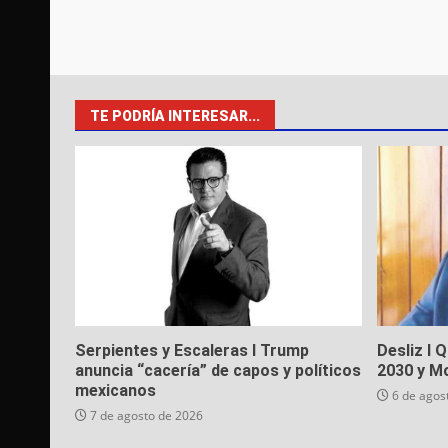
TE PODRÍA INTERESAR...
Serpientes y Escaleras I Trump
Desliz I 
anuncia “cacería” de capos y políticos
2030 y M
mexicanos
6 de agos
7 de agosto de 2026