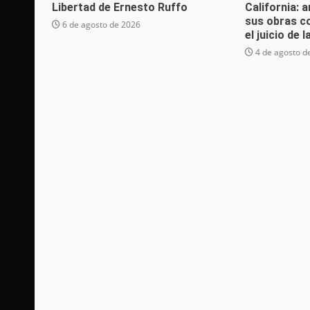
Libertad de Ernesto Ruffo
California: 
sus obras c
6 de agosto de 2026
el juicio de 
4 de agosto d