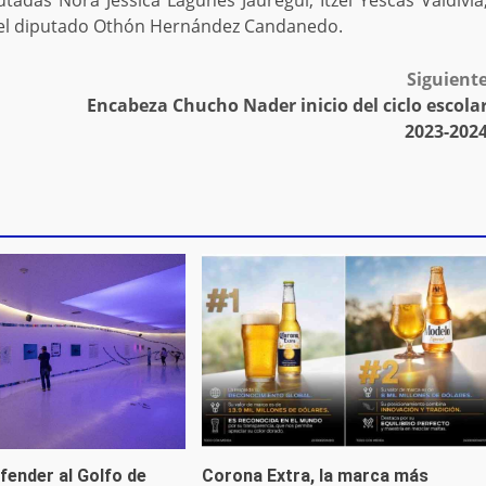
utadas Nora Jéssica Lagunes Jáuregui, Itzel Yescas Valdivia
y el diputado Othón Hernández Candanedo.
Siguient
Encabeza Chucho Nader inicio del ciclo escola
2023-202
fender al Golfo de
Corona Extra, la marca más