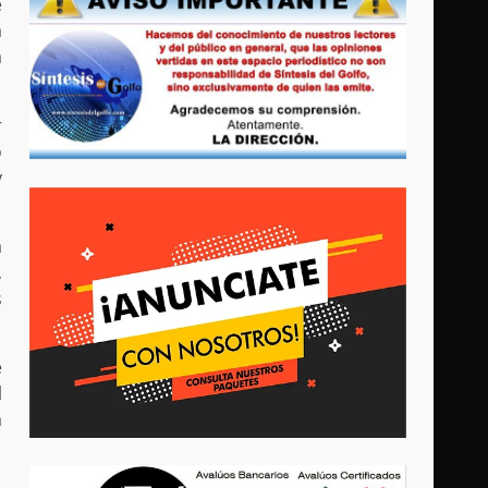
e
a
a
r
o
y
a
,
s
e
l
a