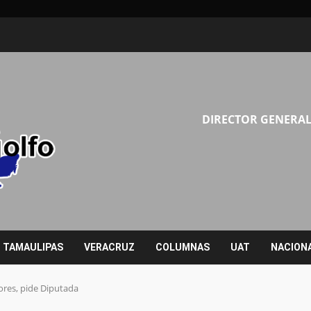
DIRECTOR GENERAL
TAMAULIPAS
VERACRUZ
COLUMNAS
UAT
NACION
ores, pide Diputada