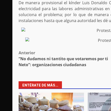
De manera provisional el kínder Luis Donaldo C
electricidad para las labores administrativas en 
soluciona el problema; por lo que de manera d
instalaciones hasta que alguna autoridad les dé 
Post
Anterior
“No dudamos ni tantito que votaremos por ti
navigation
Neto”: organizaciones ciudadanas
ENTÉRATE DE MÁS...