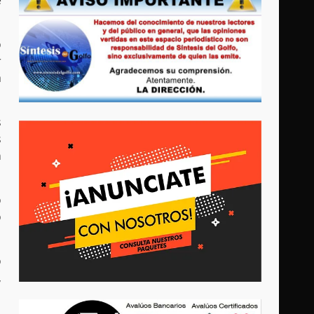
e
o
r
a
s
s
n
o
o
o
,