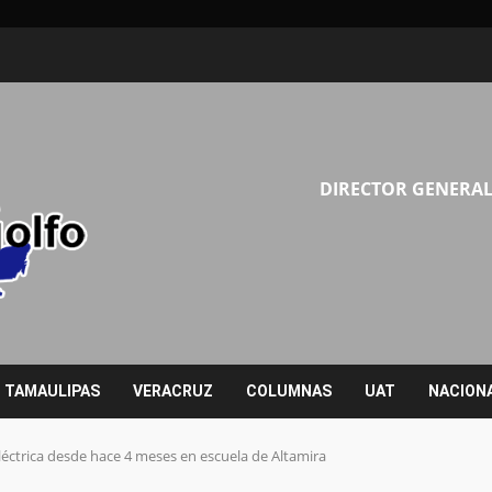
DIRECTOR GENERAL
TAMAULIPAS
VERACRUZ
COLUMNAS
UAT
NACION
eléctrica desde hace 4 meses en escuela de Altamira