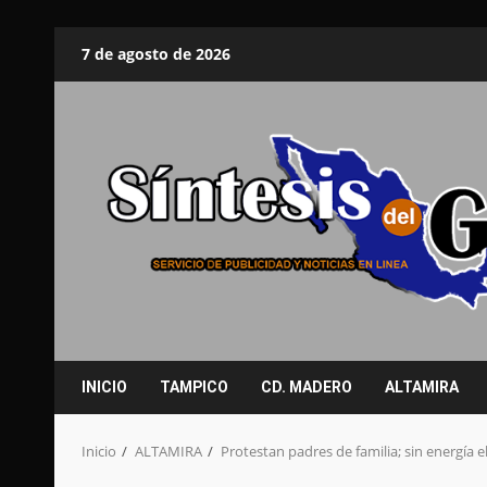
Saltar
7 de agosto de 2026
al
contenido
INICIO
TAMPICO
CD. MADERO
ALTAMIRA
Inicio
ALTAMIRA
Protestan padres de familia; sin energía 