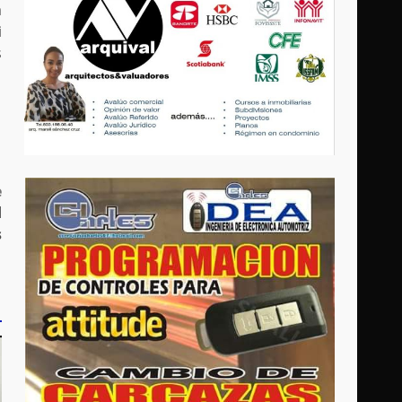
a
i
s
e
d
s