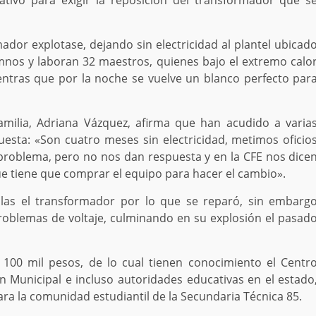
ativo para exigir la reposición del transformador que s
mador explotase, dejando sin electricidad al plantel ubicad
nos y laboran 32 maestros, quienes bajo el extremo calo
ntras que por la noche se vuelve un blanco perfecto par
amilia, Adriana Vázquez, afirma que han acudido a varia
uesta: «Son cuatro meses sin electricidad, metimos oficio
l problema, pero no nos dan respuesta y en la CFE nos dice
ue tiene que comprar el equipo para hacer el cambio».
las el transformador por lo que se reparó, sin embarg
oblemas de voltaje, culminando en su explosión el pasad
 100 mil pesos, de lo cual tienen conocimiento el Centr
n Municipal e incluso autoridades educativas en el estado
ra la comunidad estudiantil de la Secundaria Técnica 85.