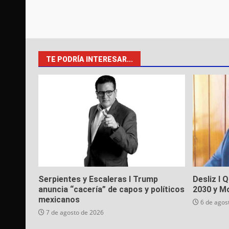
TE PODRÍA INTERESAR...
Serpientes y Escaleras I Trump
Desliz I 
anuncia “cacería” de capos y políticos
2030 y M
mexicanos
6 de agos
7 de agosto de 2026