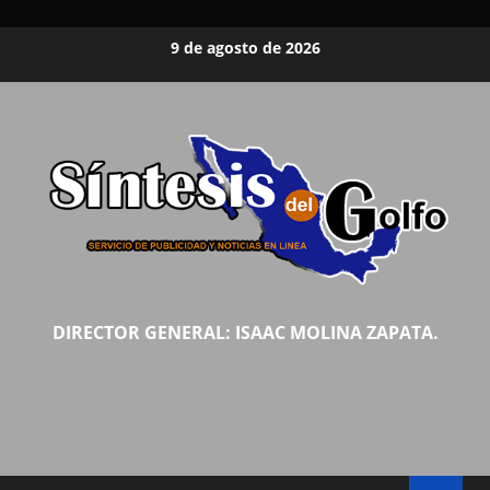
Saltar
9 de agosto de 2026
al
contenido
DIRECTOR GENERAL: ISAAC MOLINA ZAPATA.