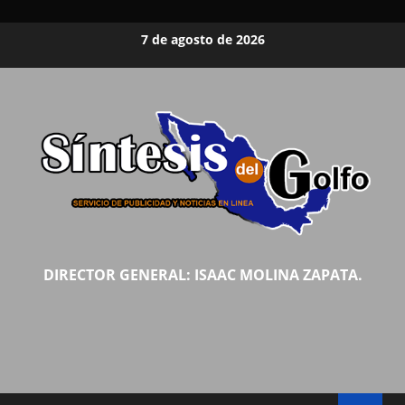
Saltar
7 de agosto de 2026
al
contenido
DIRECTOR GENERAL: ISAAC MOLINA ZAPATA.