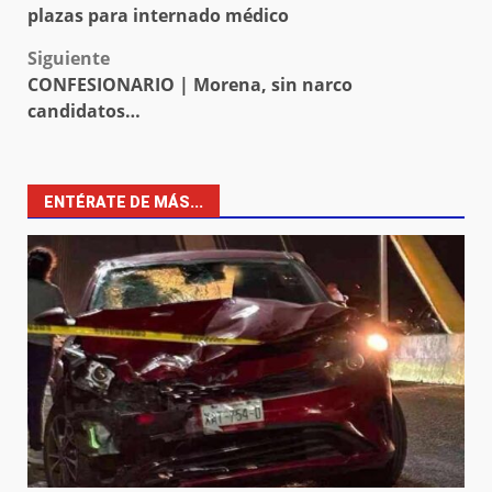
navigation
plazas para internado médico
Siguiente
CONFESIONARIO | Morena, sin narco
candidatos…
ENTÉRATE DE MÁS...