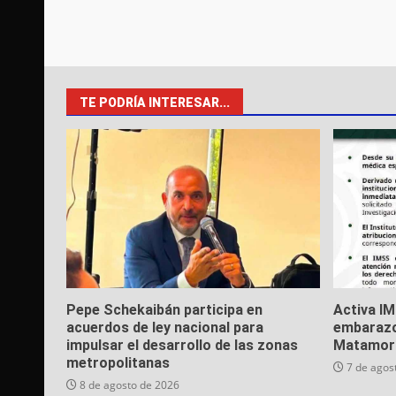
TE PODRÍA INTERESAR...
Pepe Schekaibán participa en
Activa I
acuerdos de ley nacional para
embarazo
impulsar el desarrollo de las zonas
Matamor
metropolitanas
7 de agos
8 de agosto de 2026