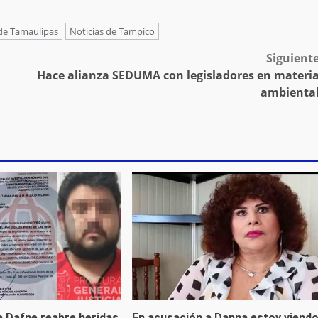
 de Tamaulipas
Noticias de Tampico
Siguient
Hace alianza SEDUMA con legisladores en materi
ambienta
a Dafne reabre heridas
En acusación a Danna estoy viend