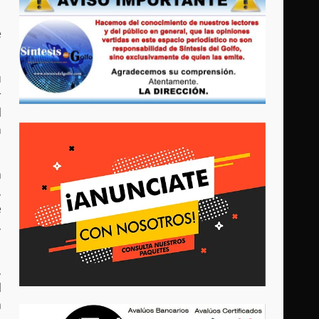
e
u
r
l
n
a
,
e
,
,
l
a