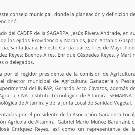
ste consejo municipal, donde la planeación y definición d
encionó.
ado del CADER de la SAGARPA, Jesús Rivera Andrade, en s
 de los ejidos Providencia y Naranjos, Juan Antonio Gaspa
rcía; Santa Juana, Ernesto García Juárez; Tres de Mayo, Fide
dez Reyes; Buenos Aires, Enrique Céspedes Reyes, y Martí
es o delegados.
a por el regidor presidente de la comisión de Agricultur
el director municipal de
Agricultura Ganadería y Pesca
Experimental del INIFAP, Gerardo Arco Cavazos, además d
Agraria, CNA, Instituto Tecnológico de Altamira, SEMARNAT
ológica de Altamira y de la Junta Local de Sanidad Vegetal.
entadas por el presidente de la Asociación Ganadera Local
ón Agrícola de Altamira, Gabriel Mario Muñoz Baranzini; e
José Enríquez Reyes, así como un representante de l