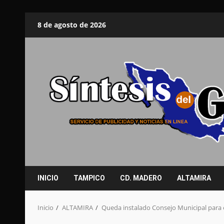
Saltar
8 de agosto de 2026
al
contenido
INICIO
TAMPICO
CD. MADERO
ALTAMIRA
Inicio
ALTAMIRA
Queda instalado Consejo Municipal para e