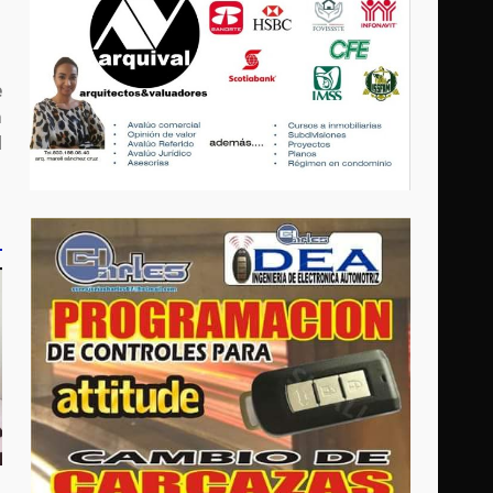
e
a
l
o