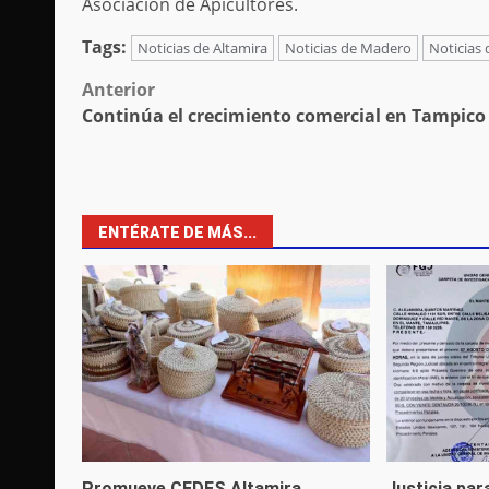
Asociación de Apicultores.
Tags:
Noticias de Altamira
Noticias de Madero
Noticias
Post
Anterior
Continúa el crecimiento comercial en Tampico
navigation
ENTÉRATE DE MÁS...
Promueve CEDES Altamira
Justicia par