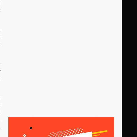
l
s
,
l
s
a
y
n
a
n
l
.
,