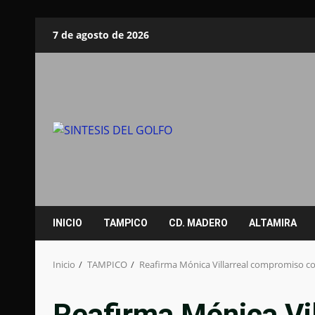
Saltar
7 de agosto de 2026
al
contenido
INICIO
TAMPICO
CD. MADERO
ALTAMIRA
Inicio
TAMPICO
Reafirma Mónica Villarreal compromiso co
Reafirma Mónica Vi