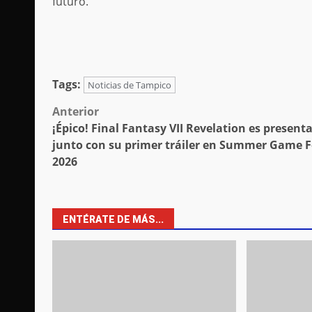
futuro.
Tags:
Noticias de Tampico
Post
Anterior
¡Épico! Final Fantasy VII Revelation es present
navigation
junto con su primer tráiler en Summer Game F
2026
ENTÉRATE DE MÁS...