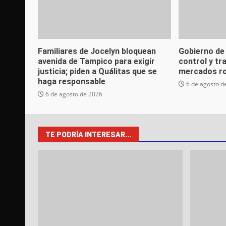
Familiares de Jocelyn bloquean
Gobierno de
avenida de Tampico para exigir
control y tr
justicia; piden a Quálitas que se
mercados r
haga responsable
6 de agosto d
6 de agosto de 2026
TE PODRÍA INTERESAR...