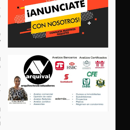
r
a
e
y
l
a
o
r
l
n
l