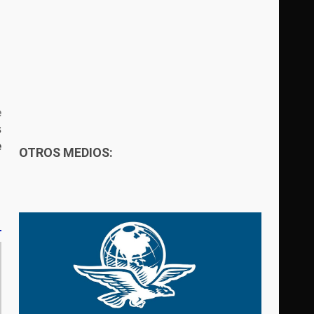
e
s
e
OTROS MEDIOS: