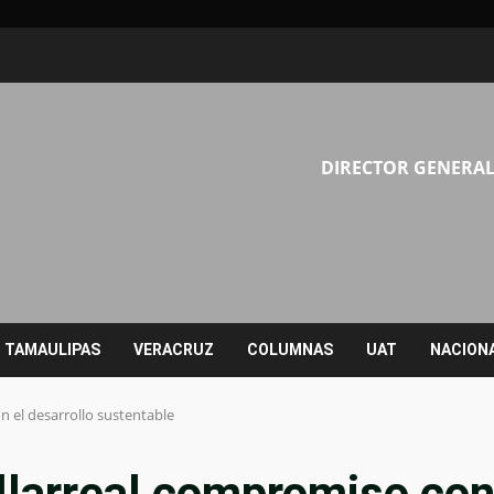
DIRECTOR GENERAL
TAMAULIPAS
VERACRUZ
COLUMNAS
UAT
NACION
n el desarrollo sustentable
llarreal compromiso co