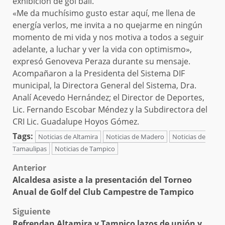
exhibición de gol ball.
«Me da muchísimo gusto estar aquí, me llena de
energía verlos, me invita a no quejarme en ningún
momento de mi vida y nos motiva a todos a seguir
adelante, a luchar y ver la vida con optimismo»,
expresó Genoveva Peraza durante su mensaje.
Acompañaron a la Presidenta del Sistema DIF
municipal, la Directora General del Sistema, Dra.
Analí Acevedo Hernández; el Director de Deportes,
Lic. Fernando Escobar Méndez y la Subdirectora del
CRI Lic. Guadalupe Hoyos Gómez.
Tags:
Noticias de Altamira
Noticias de Madero
Noticias de
Tamaulipas
Noticias de Tampico
Post
Anterior
Alcaldesa asiste a la presentación del Torneo
navigation
Anual de Golf del Club Campestre de Tampico
Siguiente
Refrendan Altamira y Tampico lazos de unión y