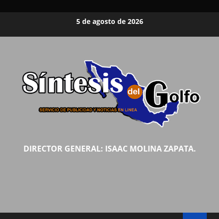
Saltar
5 de agosto de 2026
al
contenido
DIRECTOR GENERAL: ISAAC MOLINA ZAPATA.