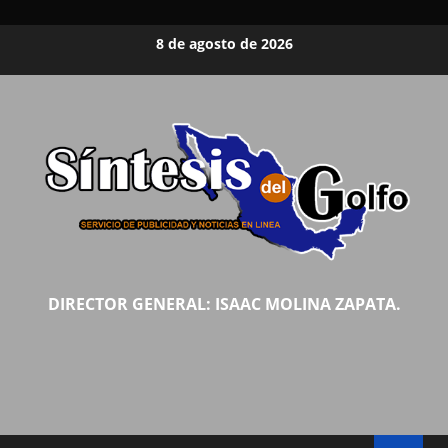
Saltar
8 de agosto de 2026
al
contenido
DIRECTOR GENERAL: ISAAC MOLINA ZAPATA.