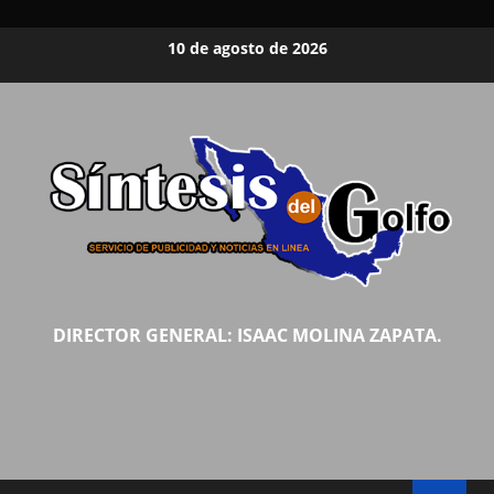
Saltar
10 de agosto de 2026
al
contenido
DIRECTOR GENERAL: ISAAC MOLINA ZAPATA.