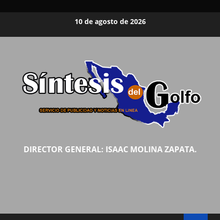
Saltar
10 de agosto de 2026
al
contenido
DIRECTOR GENERAL: ISAAC MOLINA ZAPATA.