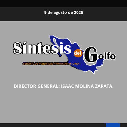
Saltar
9 de agosto de 2026
al
contenido
DIRECTOR GENERAL: ISAAC MOLINA ZAPATA.