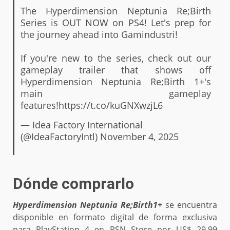
The Hyperdimension Neptunia Re;Birth
Series is OUT NOW on PS4! Let's prep for
the journey ahead into Gamindustri!
If you're new to the series, check out our
gameplay trailer that shows off
Hyperdimension Neptunia Re;Birth 1+'s
main gameplay
features!
https://t.co/kuGNXwzjL6
— Idea Factory International
(@IdeaFactoryIntl)
November 4, 2025
Dónde comprarlo
Hyperdimension Neptunia Re;Birth1+
se encuentra
disponible en formato digital de forma exclusiva
para PlayStation 4 en PSN Store por US$ 29.99