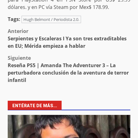
dólares. y en PC vía Steam por Mex$ 178.99.
Tags:
Hugh Belmont / Periodista 2.0.
Post
Anterior
Serpientes y Escaleras I Ya son tres extraditables
navigation
en EU; Mérida empieza a hablar
Siguiente
Reseña PS5 | Amanda The Adventurer 3 – La
perturbadora conclusión de la aventura de terror
infantil
ENTÉRATE DE MÁS...