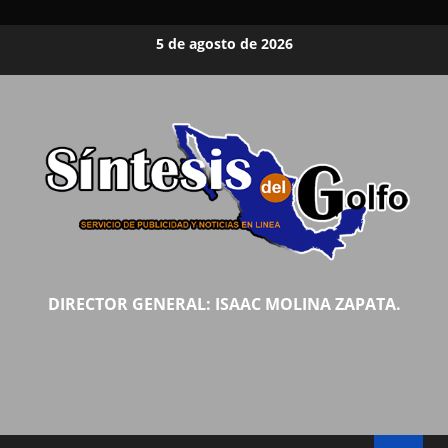
Saltar
5 de agosto de 2026
al
contenido
DIRECTOR GENERAL: ISAAC MOLINA ZAPATA.