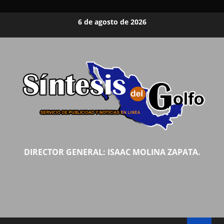
Saltar
6 de agosto de 2026
al
contenido
DIRECTOR GENERAL: ISAAC MOLINA ZAPATA.