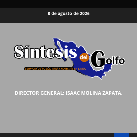
Saltar
8 de agosto de 2026
al
contenido
DIRECTOR GENERAL: ISAAC MOLINA ZAPATA.