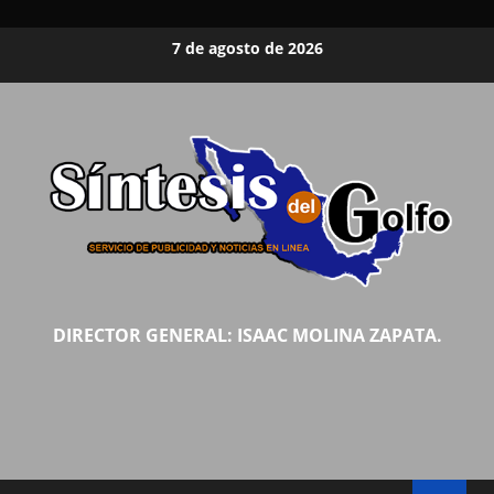
Saltar
7 de agosto de 2026
al
contenido
DIRECTOR GENERAL: ISAAC MOLINA ZAPATA.