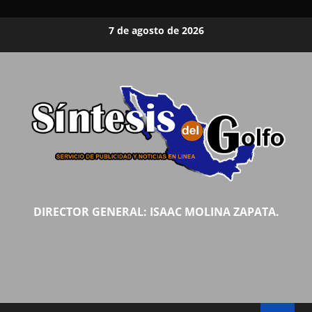
Saltar
7 de agosto de 2026
al
contenido
DIRECTOR GENERAL: ISAAC MOLINA ZAPATA.