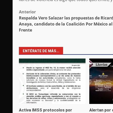
Post
Anterior
Respalda Vero Salazar las propuestas de Ricar
navigation
Anaya, candidato de la Coalición Por México al
Frente
ENTÉRATE DE MÁS...
Activa IMSS protocolos por
Alertan por