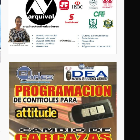
l
a
s
a
r