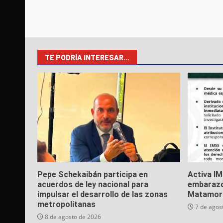
TE PODRÍA INTERESAR...
Pepe Schekaibán participa en
Activa I
acuerdos de ley nacional para
embarazo
impulsar el desarrollo de las zonas
Matamor
metropolitanas
7 de agos
8 de agosto de 2026