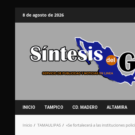
Saltar
8 de agosto de 2026
al
contenido
INICIO
TAMPICO
CD. MADERO
ALTAMIRA
Inicio
TAMAULIPAS
«Se fortalecerá a las instituciones polic