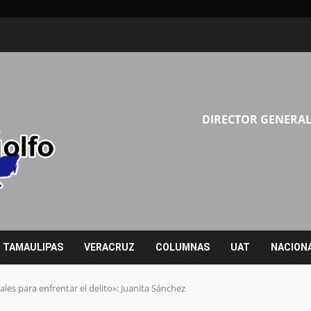
DIRECTOR GENERAL
TAMAULIPAS
VERACRUZ
COLUMNAS
UAT
NACION
iales para enfrentar el delito»: Juanita Sánchez