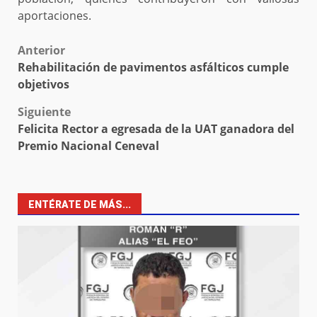
aportaciones.
Post
Anterior
Rehabilitación de pavimentos asfálticos cumple
navigation
objetivos
Siguiente
Felicita Rector a egresada de la UAT ganadora del
Premio Nacional Ceneval
ENTÉRATE DE MÁS...