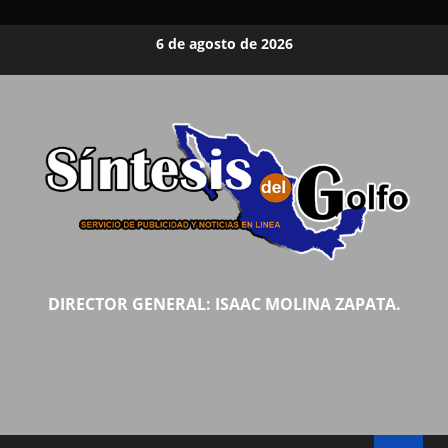
Saltar
6 de agosto de 2026
al
contenido
DIRECTOR GENERAL: ISAAC MOLINA ZAPATA.