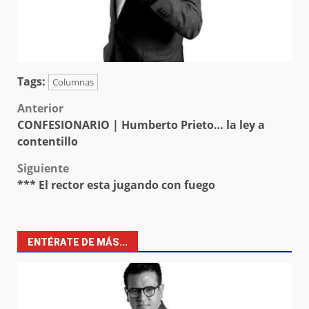
Tags:
Columnas
Post
Anterior
CONFESIONARIO | Humberto Prieto… la ley a
navigation
contentillo
Siguiente
*** El rector esta jugando con fuego
ENTÉRATE DE MÁS...