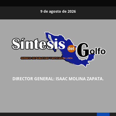
Saltar
9 de agosto de 2026
al
contenido
DIRECTOR GENERAL: ISAAC MOLINA ZAPATA.