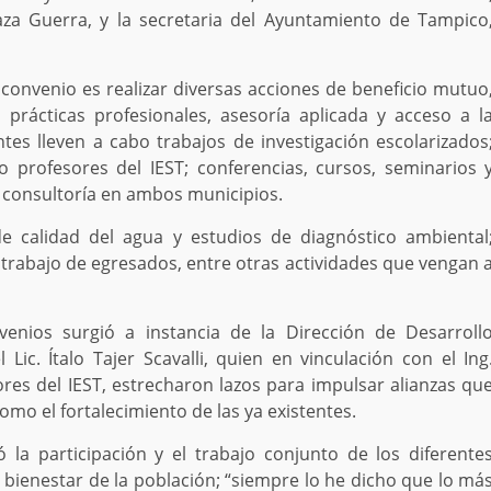
za Guerra, y la secretaria del Ayuntamiento de Tampico
convenio es realizar diversas acciones de beneficio mutuo
 prácticas profesionales, asesoría aplicada y acceso a l
tes lleven a cabo trabajos de investigación escolarizados
o profesores del IEST; conferencias, cursos, seminarios 
 consultoría en ambos municipios.
 calidad del agua y estudios de diagnóstico ambiental
e trabajo de egresados, entre otras actividades que vengan 
venios surgió a instancia de la Dirección de Desarroll
c. Ítalo Tajer Scavalli, quien en vinculación con el Ing
ores del IEST, estrecharon lazos para impulsar alianzas qu
omo el fortalecimiento de las ya existentes.
la participación y el trabajo conjunto de los diferente
 bienestar de la población; “siempre lo he dicho que lo má