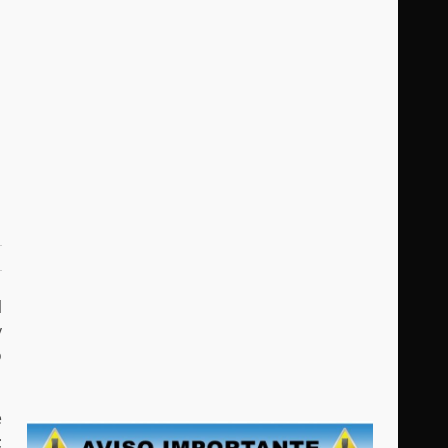
l
y
ó
e
;