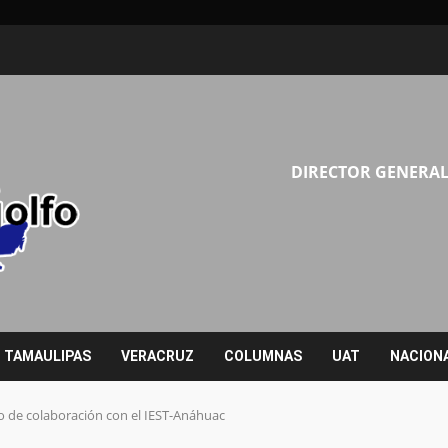
DIRECTOR GENERAL
TAMAULIPAS
VERACRUZ
COLUMNAS
UAT
NACION
 de colaboración con el IEST-Anáhuac