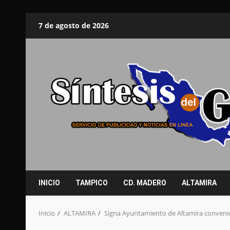
Saltar
7 de agosto de 2026
al
contenido
INICIO
TAMPICO
CD. MADERO
ALTAMIRA
Inicio
ALTAMIRA
Signa Ayuntamiento de Altamira convenio