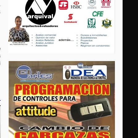
,
s
e
s
i