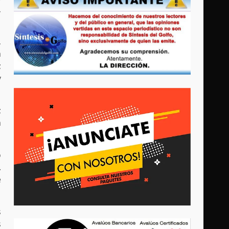
,
,
a
;
y
;
a
o
.
e
s
s