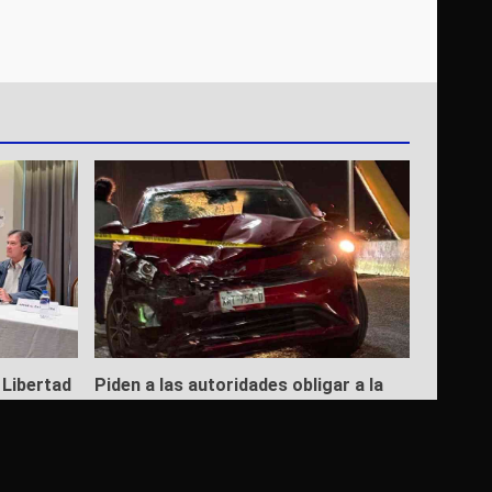
 Libertad
Piden a las autoridades obligar a la
aseguradora Quálitas a que responda
por muerte de jovencita en el Puente
Tampico
6 de agosto de 2026