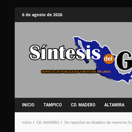
Saltar
6 de agosto de 2026
al
contenido
INICIO
TAMPICO
CD. MADERO
ALTAMIRA
Inicio
CD. MADERO
Sin reportes en Madero de menores hu