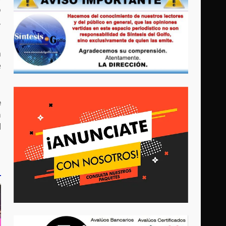
o
,
a
é
e
a
d