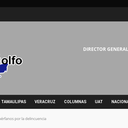
DIRECTOR GENERAL
TAMAULIPAS
VERACRUZ
COLUMNAS
UAT
NACION
érfanos por la delincuencia