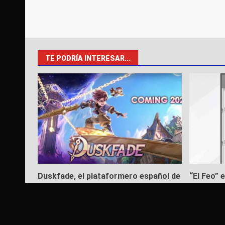
TE PODRÍA INTERESAR...
Duskfade, el plataformero español de
“El Feo” 
acción 3D inspirado en Kingdom
delito de 
Hearts y Jak and Daxter llega este
6 de agos
mes a PC y consolas
6 de agosto de 2026