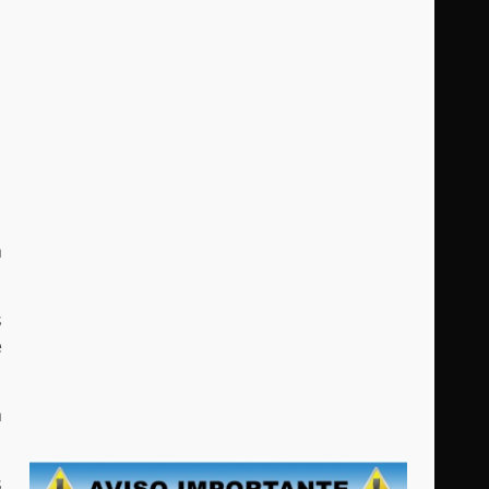
a
s
e
a
s