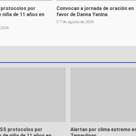
 protocolos por
Convocan a jornada de oración en
 niña de 11 años en
favor de Danna Yanina
7 de agosto de 2026
 2026
MSS protocolos por
Alertan por clima extremo e
 de niña de 11 años en
Tamaulipas