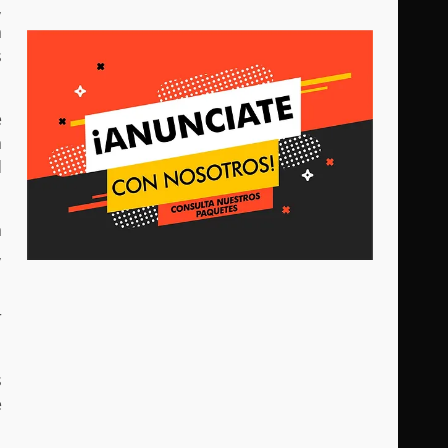
,
a
s
e
a
d
a
,
r
s
e