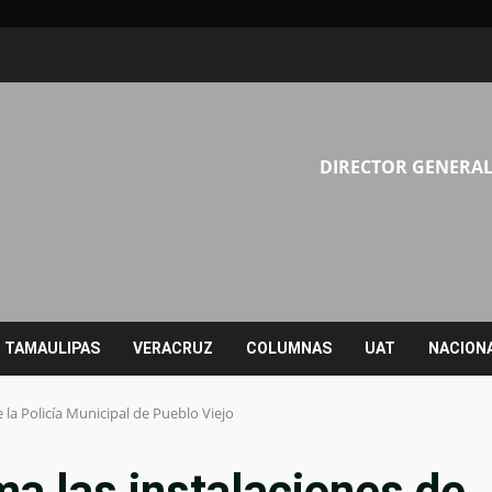
DIRECTOR GENERAL
TAMAULIPAS
VERACRUZ
COLUMNAS
UAT
NACION
 la Policía Municipal de Pueblo Viejo
a las instalaciones de