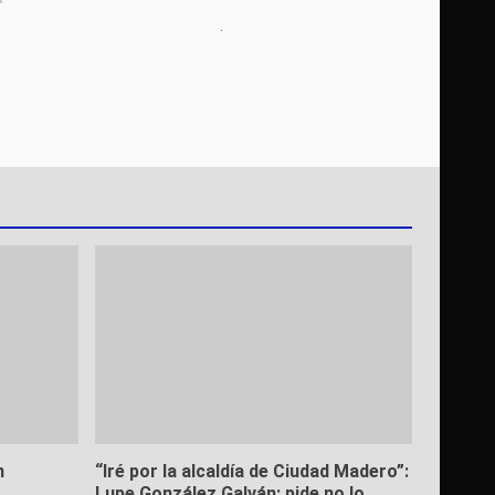
n
“Iré por la alcaldía de Ciudad Madero”:
Lupe González Galván; pide no lo