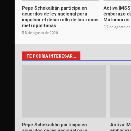
Pepe Schekaibán participa en
Activa IMSS
acuerdos de ley nacional para
embarazo de
impulsar el desarrollo de las zonas
Matamoros
metropolitanas
7 de agosto de
8 de agosto de 2026
TE PODRÍA INTERESAR...
Pepe Schekaibán participa en
Activa I
acuerdos de ley nacional para
embarazo