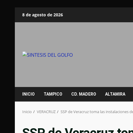
Saltar
8 de agosto de 2026
al
contenido
INICIO
TAMPICO
CD. MADERO
ALTAMIRA
Inicio
VERACRUZ
SSP de Veracruz toma las instalaciones de
SSP de Veracruz tom