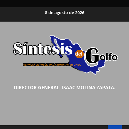
Saltar
8 de agosto de 2026
al
contenido
DIRECTOR GENERAL: ISAAC MOLINA ZAPATA.