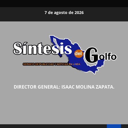
Saltar
7 de agosto de 2026
al
contenido
DIRECTOR GENERAL: ISAAC MOLINA ZAPATA.