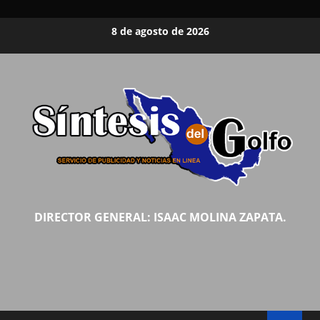
Saltar
8 de agosto de 2026
al
contenido
DIRECTOR GENERAL: ISAAC MOLINA ZAPATA.