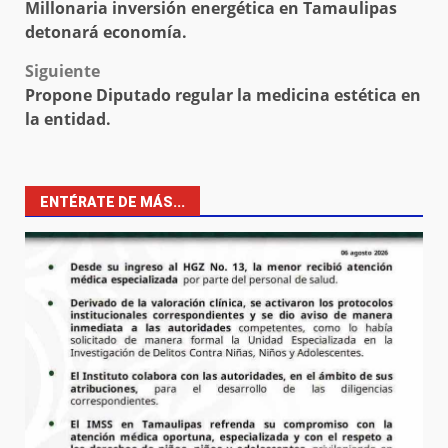
Millonaria inversión energética en Tamaulipas
navigation
detonará economía.
Siguiente
Propone Diputado regular la medicina estética en
la entidad.
ENTÉRATE DE MÁS...