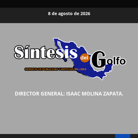
Saltar
8 de agosto de 2026
al
contenido
DIRECTOR GENERAL: ISAAC MOLINA ZAPATA.