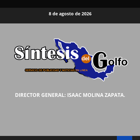
Saltar
8 de agosto de 2026
al
contenido
DIRECTOR GENERAL: ISAAC MOLINA ZAPATA.