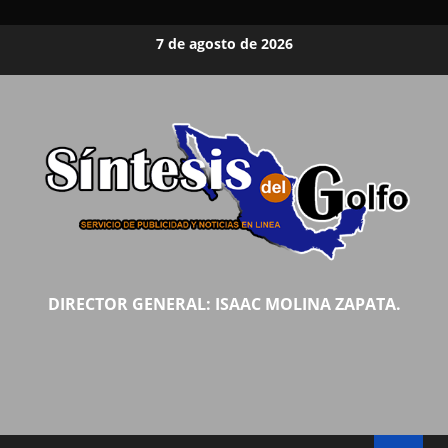
Saltar
7 de agosto de 2026
al
contenido
DIRECTOR GENERAL: ISAAC MOLINA ZAPATA.