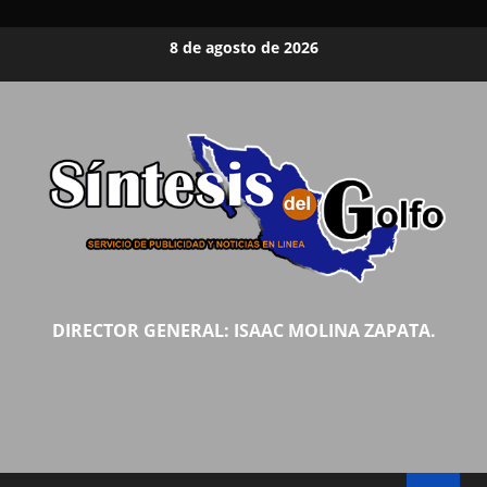
Saltar
8 de agosto de 2026
al
contenido
DIRECTOR GENERAL: ISAAC MOLINA ZAPATA.