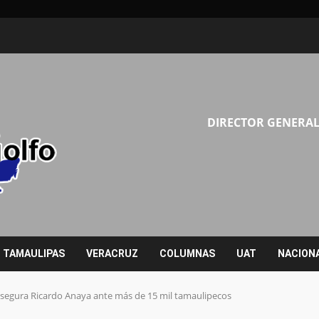
DIRECTOR GENERAL
TAMAULIPAS
VERACRUZ
COLUMNAS
UAT
NACION
asegura Ricardo Anaya ante más de 15 mil tamaulipecos