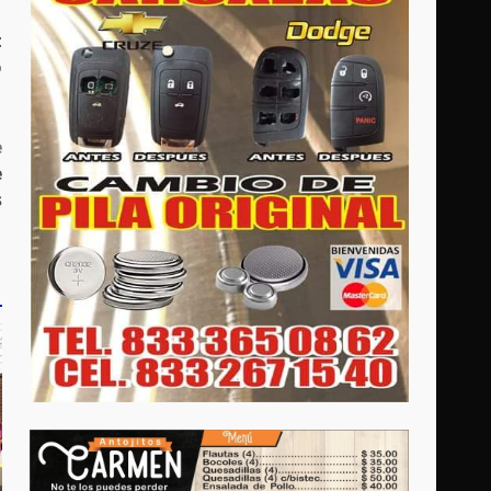
:
o
e
e
s