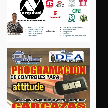
a
,
l
e
a
e
e
l
a
s
a
s
e