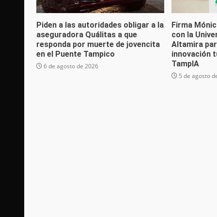
Piden a las autoridades obligar a la
Firma Mónica
aseguradora Quálitas a que
con la Unive
responda por muerte de jovencita
Altamira par
en el Puente Tampico
innovación t
TampIA
6 de agosto de 2026
5 de agosto d