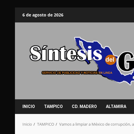
Saltar
6 de agosto de 2026
al
contenido
INICIO
TAMPICO
CD. MADERO
ALTAMIRA
Inicio
TAMPICO
Vamos a limpiar a México de corrupción, 