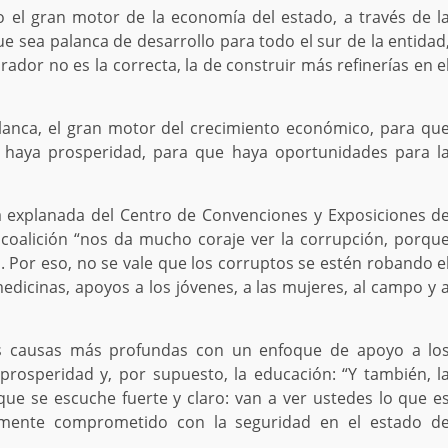
 el gran motor de la economía del estado, a través de l
e sea palanca de desarrollo para todo el sur de la entidad
ador no es la correcta, la de construir más refinerías en e
lanca, el gran motor del crecimiento económico, para qu
 haya prosperidad, para que haya oportunidades para l
a explanada del Centro de Convenciones y Exposiciones d
coalición “nos da mucho coraje ver la corrupción, porqu
Por eso, no se vale que los corruptos se estén robando e
dicinas, apoyos a los jóvenes, a las mujeres, al campo y 
sus causas más profundas con un enfoque de apoyo a lo
 prosperidad y, por supuesto, la educación: “Y también, l
ue se escuche fuerte y claro: van a ver ustedes lo que e
amente comprometido con la seguridad en el estado d