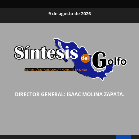
Saltar
9 de agosto de 2026
al
contenido
DIRECTOR GENERAL: ISAAC MOLINA ZAPATA.