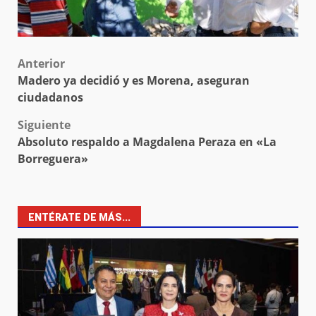
Post
Anterior
Madero ya decidió y es Morena, aseguran
navigation
ciudadanos
Siguiente
Absoluto respaldo a Magdalena Peraza en «La
Borreguera»
ENTÉRATE DE MÁS...