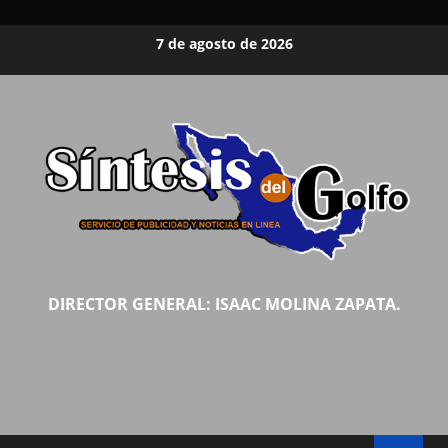
Saltar
7 de agosto de 2026
al
contenido
DIRECTOR GENERAL: ISAAC MOLINA ZAPATA.