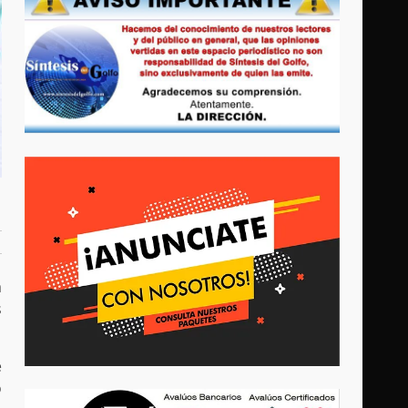
a
s
e
o