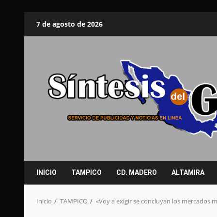
Saltar
7 de agosto de 2026
al
contenido
INICIO
TAMPICO
CD. MADERO
ALTAMIRA
Inicio
TAMPICO
«Voy a exigir se concluyan los mercados 