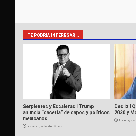
TE PODRÍA INTERESAR...
Serpientes y Escaleras I Trump
Desliz I 
anuncia “cacería” de capos y políticos
2030 y M
mexicanos
6 de agos
7 de agosto de 2026