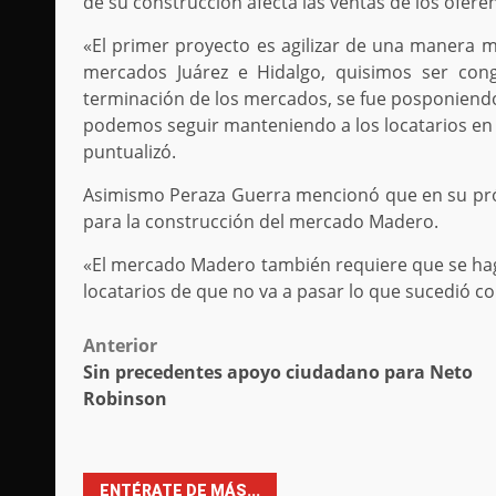
de su construcción afecta las ventas de los ofere
«El primer proyecto es agilizar de una manera m
mercados Juárez e Hidalgo, quisimos ser con
terminación de los mercados, se fue posponiendo
podemos seguir manteniendo a los locatarios en 
puntualizó.
Asimismo Peraza Guerra mencionó que en su próx
para la construcción del mercado Madero.
«El mercado Madero también requiere que se hag
locatarios de que no va a pasar lo que sucedió co
Post
Anterior
Sin precedentes apoyo ciudadano para Neto
navigation
Robinson
ENTÉRATE DE MÁS...