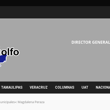
DIRECTOR GENERAL
TAMAULIPAS
VERACRUZ
COLUMNAS
UAT
NACION
municipales»: Magdalena Peraza