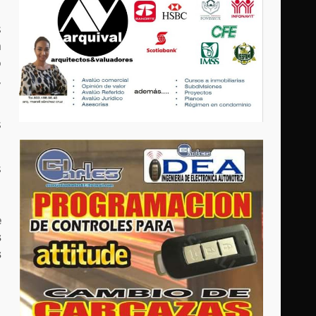
s
a
o
,
s
s
e
s
s