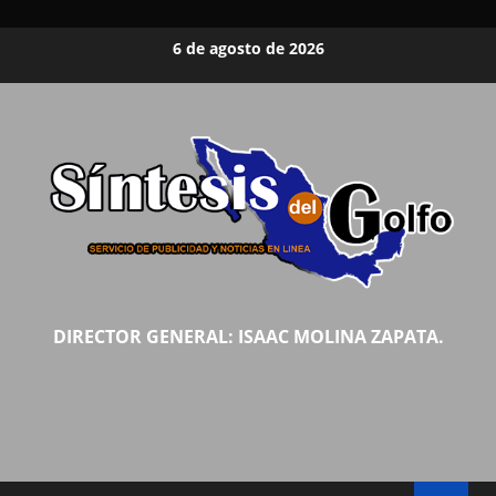
Saltar
6 de agosto de 2026
al
contenido
DIRECTOR GENERAL: ISAAC MOLINA ZAPATA.