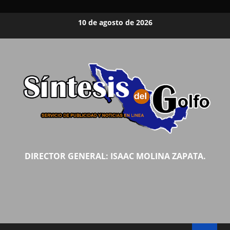
Saltar
10 de agosto de 2026
al
contenido
DIRECTOR GENERAL: ISAAC MOLINA ZAPATA.