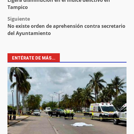
Ligera disminución en el índice delictivo en
navigation
Tampico
Siguiente
No existe orden de aprehensión contra secretario
del Ayuntamiento
ENTÉRATE DE MÁS...