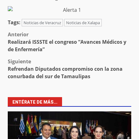
Tags:
Noticias de Veracruz
Noticias de Xalapa
Post
Anterior
Realizará ISSSTE el congreso “Avances Médicos y
navigation
de Enfermería”
Siguiente
Refrendan Diputados compromiso con la zona
conurbada del sur de Tamaulipas
ENTÉRATE DE MÁS...