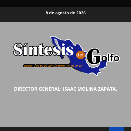
Saltar
8 de agosto de 2026
al
contenido
DIRECTOR GENERAL: ISAAC MOLINA ZAPATA.