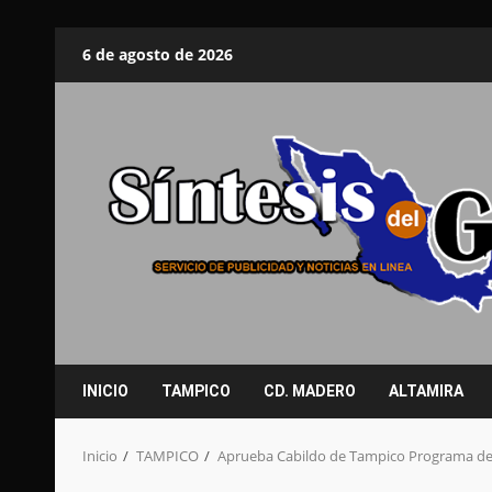
Saltar
6 de agosto de 2026
al
contenido
INICIO
TAMPICO
CD. MADERO
ALTAMIRA
Inicio
TAMPICO
Aprueba Cabildo de Tampico Programa de