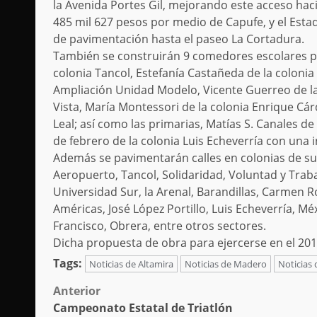
la Avenida Portes Gil, mejorando este acceso haci
485 mil 627 pesos por medio de Capufe, y el Esta
de pavimentación hasta el paseo La Cortadura.
También se construirán 9 comedores escolares para
colonia Tancol, Estefanía Castañeda de la colonia
Ampliación Unidad Modelo, Vicente Guerreo de la
Vista, María Montessori de la colonia Enrique Cár
Leal; así como las primarias, Matías S. Canales de 
de febrero de la colonia Luis Echeverría con una 
Además se pavimentarán calles en colonias de su
Aeropuerto, Tancol, Solidaridad, Voluntad y Trab
Universidad Sur, la Arenal, Barandillas, Carmen 
Américas, José López Portillo, Luis Echeverría, M
Francisco, Obrera, entre otros sectores.
Dicha propuesta de obra para ejercerse en el 20
Tags:
Noticias de Altamira
Noticias de Madero
Noticias
Post
Anterior
Campeonato Estatal de Triatlón