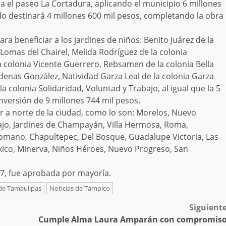
a el paseo La Cortadura, aplicando el municipio 6 millones
do destinará 4 millones 600 mil pesos, completando la obra
 beneficiar a los jardines de niños: Benito Juárez de la
 Lomas del Chairel, Melida Rodríguez de la colonia
 colonia Vicente Guerrero, Rebsamen de la colonia Bella
denas González, Natividad Garza Leal de la colonia Garza
la colonia Solidaridad, Voluntad y Trabajo, al igual que la 5
inversión de 9 millones 744 mil pesos.
r a norte de la ciudad, como lo son: Morelos, Nuevo
ajo, Jardines de Champayán, Villa Hermosa, Roma,
Romano, Chapultepec, Del Bosque, Guadalupe Victoria, Las
éxico, Minerva, Niños Héroes, Nuevo Progreso, San
17, fue aprobada por mayoría.
 de Tamaulipas
Noticias de Tampico
Siguient
Cumple Alma Laura Amparán con compromis