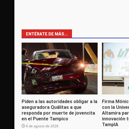
navigation
ENTÉRATE DE MÁS...
Piden a las autoridades obligar a la
Firma Mónica
aseguradora Quálitas a que
con la Unive
responda por muerte de jovencita
Altamira par
en el Puente Tampico
innovación t
TampIA
6 de agosto de 2026