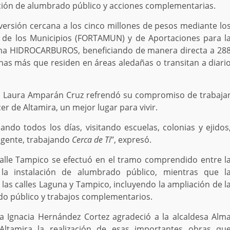
zación de alumbrado público y acciones complementarias.
nversión cercana a los cinco millones de pesos mediante lo
o de los Municipios (FORTAMUN) y de Aportaciones para l
grama HIDROCARBUROS, beneficiando de manera directa a 28
nas más que residen en áreas aledañas o transitan a diari
ma Laura Amparán Cruz refrendó su compromiso de trabaja
er de Altamira, un mejor lugar para vivir.
ndo todos los días, visitando escuelas, colonias y ejidos
 gente, trabajando
Cerca de Ti
’’, expresó.
calle Tampico se efectuó en el tramo comprendido entre l
la instalación de alumbrado público, mientras que l
e las calles Laguna y Tampico, incluyendo la ampliación de l
ado público y trabajos complementarios.
a Ignacia Hernández Cortez agradeció a la alcaldesa Alm
ltamira la realización de esas importantes obras qu