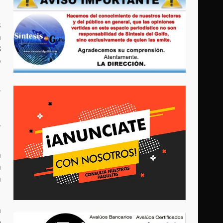
s
a
8
o
r
,
a
a
a
a
e