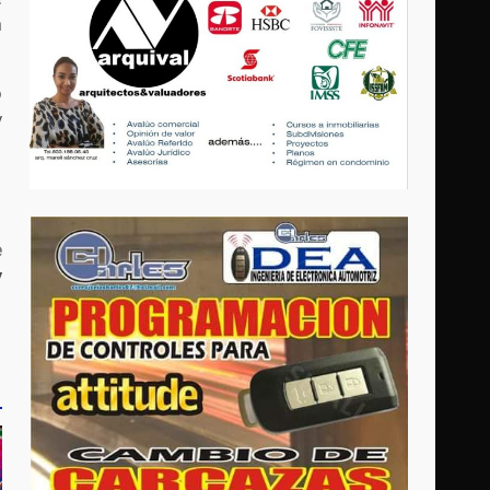
a
o
y
e
y
o