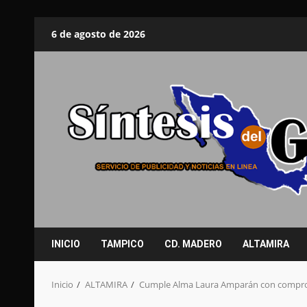
Saltar
6 de agosto de 2026
al
contenido
INICIO
TAMPICO
CD. MADERO
ALTAMIRA
Inicio
ALTAMIRA
Cumple Alma Laura Amparán con comprom