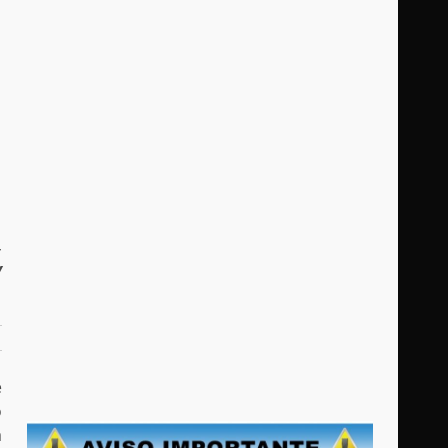
,
y
e
o
a