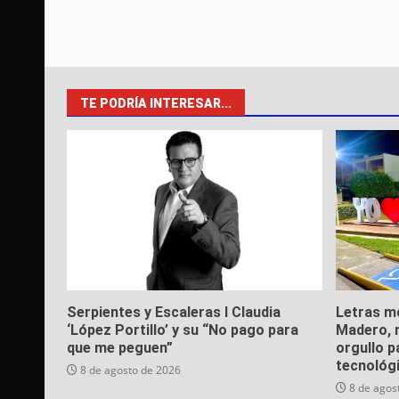
TE PODRÍA INTERESAR...
Serpientes y Escaleras I Claudia
Letras m
‘López Portillo’ y su “No pago para
Madero, n
que me peguen”
orgullo p
tecnológ
8 de agosto de 2026
8 de agos