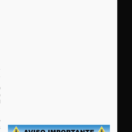
a
n
d
o
s