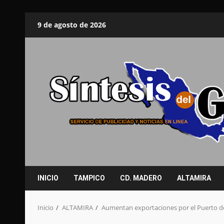
Saltar
9 de agosto de 2026
al
contenido
INICIO
TAMPICO
CD. MADERO
ALTAMIRA
Inicio
ALTAMIRA
Aumentan exportaciones por el Puerto d