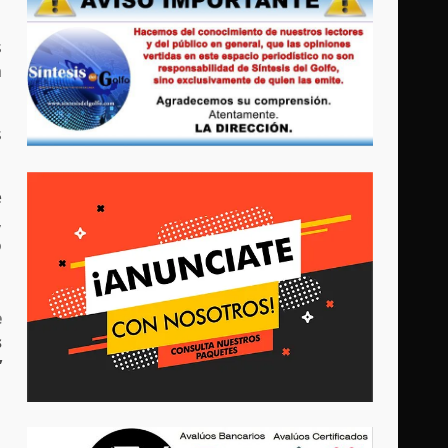
s
a
s
e
,
o
e
s
’