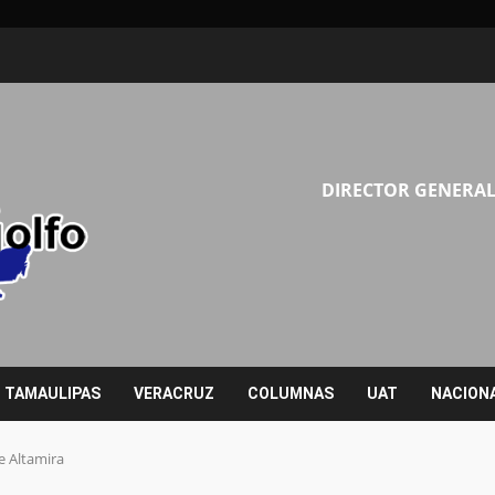
DIRECTOR GENERAL
TAMAULIPAS
VERACRUZ
COLUMNAS
UAT
NACION
e Altamira