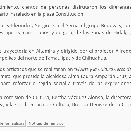
miento, cientos de personas disfrutaron los diferente
io instalado en la plaza Constitución.
varez Elizondo y Sergio Daniel Serna, el grupo Redovals, co
es típicos, campiranos y de gala, de las zonas de Hidalgo
trayectoria en Altamira y dirigido por el profesor Alfred
 polkas del norte de Tamaulipas y de Chihuahua.
os artísticos que se realizaron en
“El Arte y la Cultura Cerca d
amira, que preside la alcaldesa Alma Laura Amparán Cruz, 
para reforzar el tejido social a través de las expresione
a comisión de Cultura, Bertha Vázquez Alonso; la director
, y la subdirectora de Cultura, Brenda Denisse de la Cru
 de Tamaulipas
Noticias de Tampico