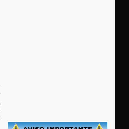
e
s
e