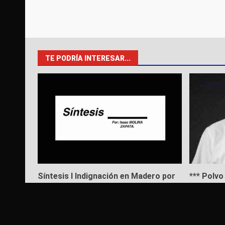
TE PODRÍA INTERESAR...
Síntesis I Indignación en Madero por
*** Polv
dispendio de recursos por parte de
5 de agos
Erasmo González
5 de agosto de 2026