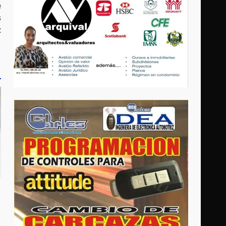
e
s
z