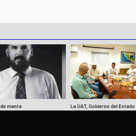
o de manta
La UAT, Gobierno del Estado 
ganaderos consolidan proye
to de 2026
“Carne Tam”
5 de agosto de 2026