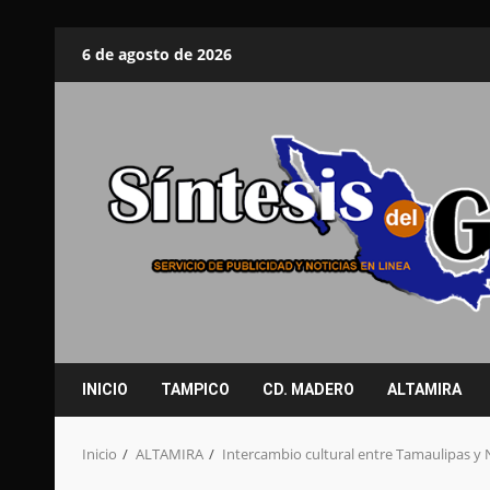
Saltar
6 de agosto de 2026
al
contenido
INICIO
TAMPICO
CD. MADERO
ALTAMIRA
Inicio
ALTAMIRA
Intercambio cultural entre Tamaulipas y Nu