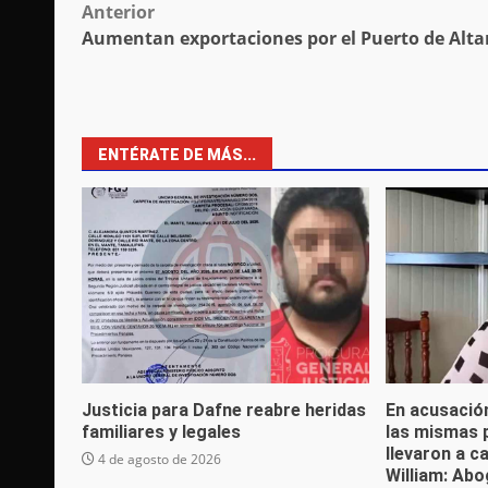
Post
Anterior
Aumentan exportaciones por el Puerto de Alt
navigation
ENTÉRATE DE MÁS...
Justicia para Dafne reabre heridas
En acusació
familiares y legales
las mismas 
llevaron a c
4 de agosto de 2026
William: Ab