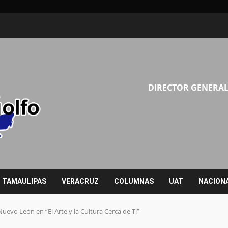
DIRECTOR GENERAL
TAMAULIPAS
VERACRUZ
COLUMNAS
UAT
NACION
evo León en “El Arte y la Cultura Cerca de Ti’’